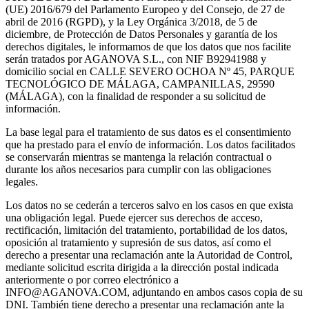
(UE) 2016/679 del Parlamento Europeo y del Consejo, de 27 de
abril de 2016 (RGPD), y la Ley Orgánica 3/2018, de 5 de
diciembre, de Protección de Datos Personales y garantía de los
derechos digitales, le informamos de que los datos que nos facilite
serán tratados por AGANOVA S.L., con NIF B92941988 y
domicilio social en CALLE SEVERO OCHOA Nº 45, PARQUE
TECNOLÓGICO DE MÁLAGA, CAMPANILLAS, 29590
(MÁLAGA), con la finalidad de responder a su solicitud de
información.
La base legal para el tratamiento de sus datos es el consentimiento
que ha prestado para el envío de información. Los datos facilitados
se conservarán mientras se mantenga la relación contractual o
durante los años necesarios para cumplir con las obligaciones
legales.
Los datos no se cederán a terceros salvo en los casos en que exista
una obligación legal. Puede ejercer sus derechos de acceso,
rectificación, limitación del tratamiento, portabilidad de los datos,
oposición al tratamiento y supresión de sus datos, así como el
derecho a presentar una reclamación ante la Autoridad de Control,
mediante solicitud escrita dirigida a la dirección postal indicada
anteriormente o por correo electrónico a
INFO@AGANOVA.COM
, adjuntando en ambos casos copia de su
DNI. También tiene derecho a presentar una reclamación ante la