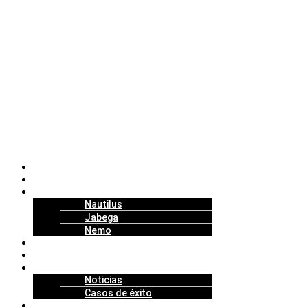
Nosotros
Soluciones
Tecnología
Nautilus
Jabega
Nemo
Replenishment Projects
Partners
Actualidad
Noticias
Casos de éxito
Talento