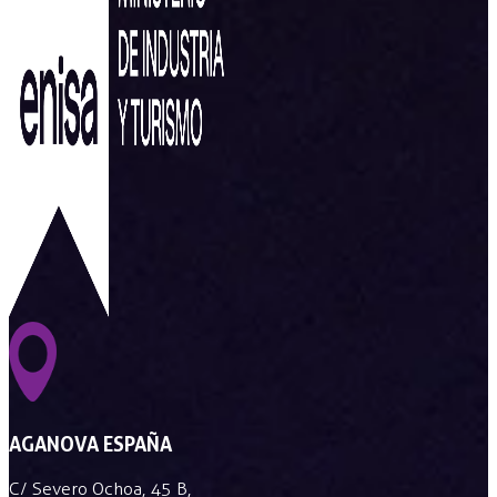
AGANOVA ESPAÑA
C/ Severo Ochoa, 45 B,