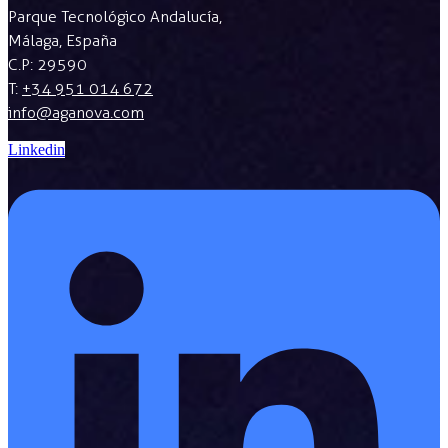
Parque Tecnológico Andalucía,
Málaga, España
C.P: 29590
T:
+34 951 014 672
info@aganova.com
Linkedin