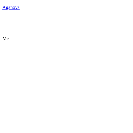
Aganova
Me