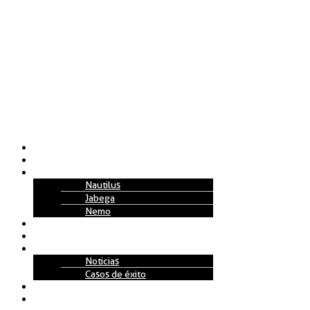
Nosotros
Soluciones
Tecnología
Nautilus
Jabega
Nemo
Replenishment Projects
Partners
Actualidad
Noticias
Casos de éxito
Talento
Contacto