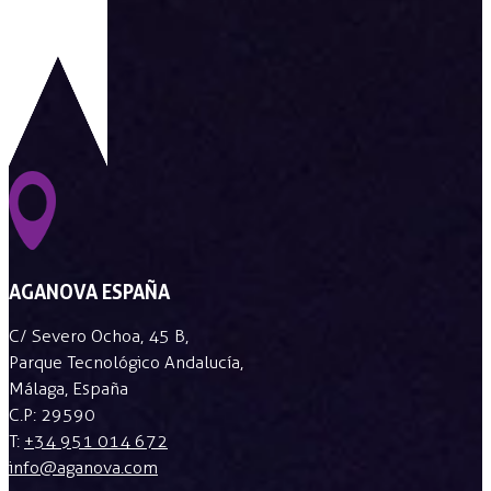
AGANOVA ESPAÑA
C/ Severo Ochoa, 45 B,
Parque Tecnológico Andalucía,
Málaga, España
C.P: 29590
T:
+34 951 014 672
info@aganova.com