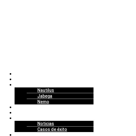
Nosotros
Soluciones
Tecnología
Nautilus
Jabega
Nemo
Replenishment Projects
Partners
Actualidad
Noticias
Casos de éxito
Talento