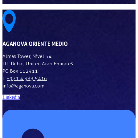
AGANOVA ORIENTE MEDIO
Almas Tower, Nivel 54
JLT, Dubai, United Arab Emirates
PO Box 112911
T:
+971 4 383 5416
info@aganova.com
Linkedin