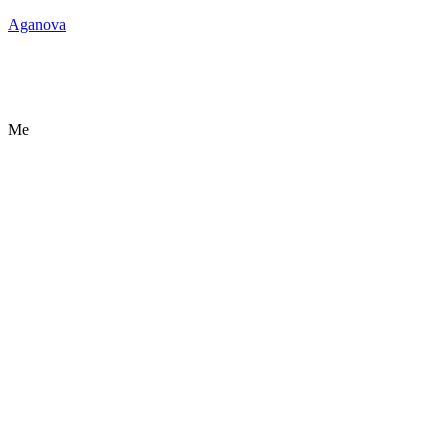
Aganova
Me