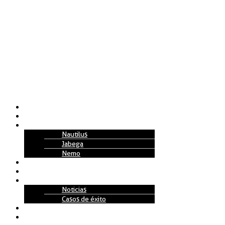
Nosotros
Soluciones
Tecnología
Nautilus
Jabega
Nemo
Replenishment Projects
Partners
Actualidad
Noticias
Casos de éxito
Talento
Contacto