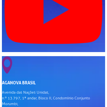
AGANOVA BRASIL
Avenida das Nações Unidas,
n.º 13.797, 1ª andar, Bloco II, Condomínio Conjunto
Morumbi,