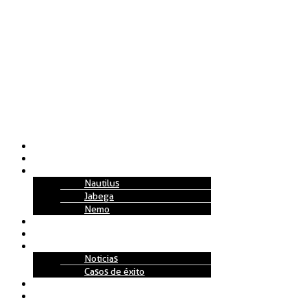
Nosotros
Soluciones
Tecnología
Nautilus
Jabega
Nemo
Replenishment Projects
Partners
Actualidad
Noticias
Casos de éxito
Talento
Contacto