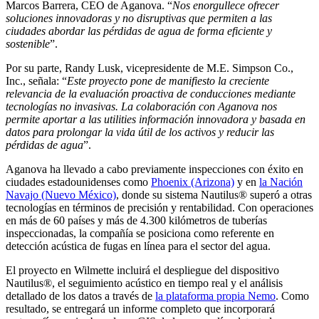
Marcos Barrera, CEO de Aganova. “
Nos enorgullece ofrecer
soluciones innovadoras y no disruptivas que permiten a las
ciudades abordar las pérdidas de agua de forma eficiente y
sostenible
”.
Por su parte, Randy Lusk, vicepresidente de M.E. Simpson Co.,
Inc., señala: “
Este proyecto pone de manifiesto la creciente
relevancia de la evaluación proactiva de conducciones mediante
tecnologías no invasivas. La colaboración con Aganova nos
permite aportar a las utilities información innovadora y basada en
datos para prolongar la vida útil de los activos y reducir las
pérdidas de agua
”.
Aganova ha llevado a cabo previamente inspecciones con éxito en
ciudades estadounidenses como
Phoenix (Arizona)
y en
la Nación
Navajo (Nuevo México)
, donde su sistema Nautilus® superó a otras
tecnologías en términos de precisión y rentabilidad. Con operaciones
en más de 60 países y más de 4.300 kilómetros de tuberías
inspeccionadas, la compañía se posiciona como referente en
detección acústica de fugas en línea para el sector del agua.
El proyecto en Wilmette incluirá el despliegue del dispositivo
Nautilus®, el seguimiento acústico en tiempo real y el análisis
detallado de los datos a través de
la plataforma propia Nemo
. Como
resultado, se entregará un informe completo que incorporará