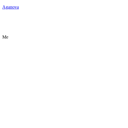
Aganova
Me