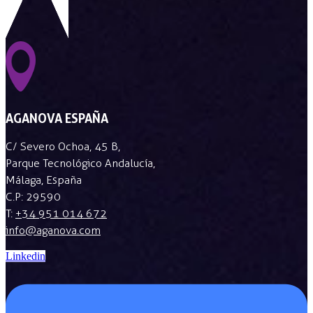
AGANOVA ESPAÑA
C/ Severo Ochoa, 45 B,
Parque Tecnológico Andalucía,
Málaga, España
C.P: 29590
T:
+34 951 014 672
info@aganova.com
Linkedin