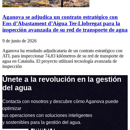
Aganova se adjudica un contrato estratégico con
Ens d’Abastament d’Aigua Ter-Llobregat para la
inspección avanzada de su red de transporte de agua
9 de junio de 2026
Aganova ha resultado adjudicataria de un contrato estratégico con
ATL para inspeccionar 74,83 kilómetros de su red de transporte de
agua en Cataluña. El proyecto utilizará tecnología avanzada de
inspección
Únete a la revolución en la gestión
del agua
Contacta con nosotros y descubre cómo Aganova puede
optimizar
tus operaciones con soluciones inteligentes
y sostenibles para la gestión del agua.