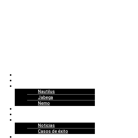
Nosotros
Soluciones
Tecnología
Nautilus
Jabega
Nemo
Replenishment Projects
Partners
Actualidad
Noticias
Casos de éxito
Talento